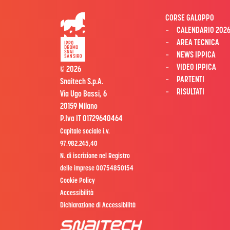
CORSE GALOPPO
CALENDARIO 202
AREA TECNICA
NEWS IPPICA
VIDEO IPPICA
© 2026
PARTENTI
Snaitech S.p.A.
RISULTATI
Via Ugo Bassi, 6
20159 Milano
P.Iva IT 01729640464
Capitale sociale i.v.
97.982.245,40
N. di iscrizione nel Registro
delle imprese 00754850154
Cookie Policy
Accessibilità
Dichiarazione di Accessibilità